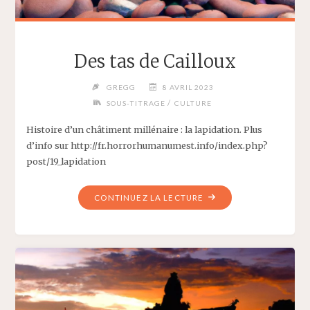
Des tas de Cailloux
GREGG
8 AVRIL 2023
/
SOUS-TITRAGE
CULTURE
Histoire d’un châtiment millénaire : la lapidation. Plus
d’info sur http://fr.horrorhumanumest.info/index.php?
post/19_lapidation
"DES
CONTINUEZ LA LECTURE
TAS
DE
CAILLOUX"