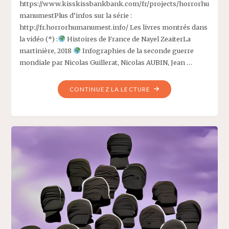
https://www.kisskissbankbank.com/fr/projects/horrorhu
manumestPlus d’infos sur la série :
http://fr.horrorhumanumest.info/ Les livres montrés dans
la vidéo (*) :
Histoires de France de Nayel ZeaiterLa
martinière, 2018
Infographies de la seconde guerre
mondiale par Nicolas Guillerat, Nicolas AUBIN, Jean …
"HORROR
CONTINUEZ LA LECTURE
HUMANUM
EST
:
LE
LIVRE,
LES
COULISSES
DE
LA
PRODUCTION"