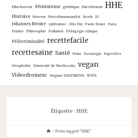
HHE
Féminisme
Film horreur
génétique
Harcèlement
Histoire
Horreur
HorroHumanumEst
Incels
JO
Johannes Rivoire
Littérature
Otto Dix
Paolo Freire
Paris
Peintre
Philosophie
Pollution
Pédagogie critique
recettefacile
Pédocriminalité
recettesaine
Santé
Seine
Sociologie
SuperSéro
vegan
Sérophobie
Université de Sherbrooke
Videodromesc
Virginie DESPENTES
WWII
Étiquette :
HHE
Home
Posts tagged "HHE"