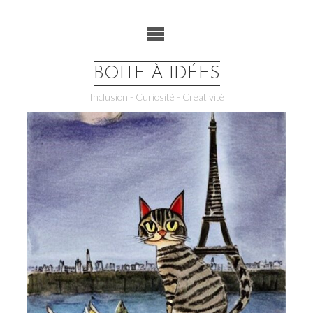
Skip
to
content
BOITE À IDÉES
Inclusion - Curiosité - Créativité