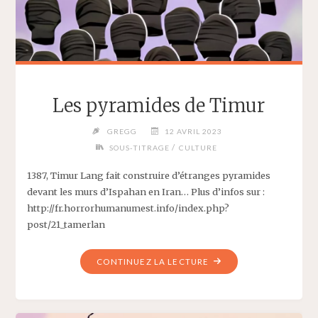
Les pyramides de Timur
GREGG
12 AVRIL 2023
/
SOUS-TITRAGE
CULTURE
1387, Timur Lang fait construire d’étranges pyramides
devant les murs d’Ispahan en Iran… Plus d’infos sur :
http://fr.horrorhumanumest.info/index.php?
post/21_tamerlan
"LES
CONTINUEZ LA LECTURE
PYRAMIDES
DE
TIMUR"