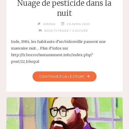
Nuage de pesticide dans la
nuit
GREGG
24 AVRIL 2023
/
SOUS-TITRAGE
CULTURE
Inde, 1984, les habitants d’un bidonville passent une
mauvaise nuit… Plus d’infos sur
http://fr.horrorhumanumest.info/index.php?
post/22_bhopal
"NUAGE
CONTINUEZ LA LECTURE
DE
PESTICIDE
DANS
LA
NUIT"