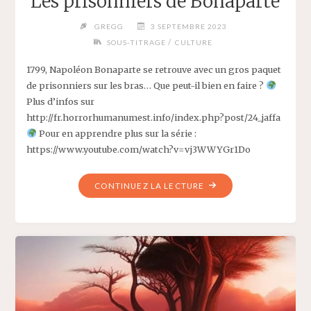
Les prisonniers de Bonaparte
GREGG
3 SEPTEMBRE 2023
/
SOUS-TITRAGE
CULTURE
1799, Napoléon Bonaparte se retrouve avec un gros paquet
de prisonniers sur les bras… Que peut-il bien en faire ?
Plus d’infos sur
http://fr.horrorhumanumest.info/index.php?post/24_jaffa
Pour en apprendre plus sur la série :
https://www.youtube.com/watch?v=vj3WWYGr1Do
"LES
CONTINUEZ LA LECTURE
PRISONNIERS
DE
BONAPARTE"