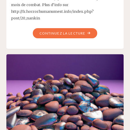
mois de combat. Plus d’info sur
http://fr.horrorhumanumest.info/index.php?
post/20_nankin
"LE
CONTINUEZ LA LECTURE
SAC
DE
NANKIN"