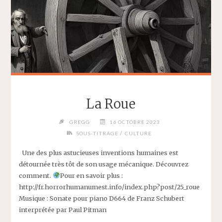
La Roue
GREGG
16 OCTOBRE 2023
/
SOUS-TITRAGE
CULTURE
Une des plus astucieuses inventions humaines est
détournée très tôt de son usage mécanique. Découvrez
comment.
Pour en savoir plus :
http://fr.horrorhumanumest.info/index.php?post/25_roue
Musique : Sonate pour piano D664 de Franz Schubert
interprétée par Paul Pitman