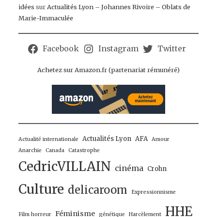
idées
sur
Actualités Lyon – Johannes Rivoire – Oblats de
Marie-Immaculée
Facebook
Instagram
Twitter
Achetez sur Amazon.fr (partenariat rémunéré)
Actualités Lyon
AFA
Actualité internationale
Amour
Anarchie
Canada
Catastrophe
CedricVILLAIN
cinéma
Crohn
Culture
delicaroom
Expressionnisme
HHE
Féminisme
Film horreur
génétique
Harcèlement