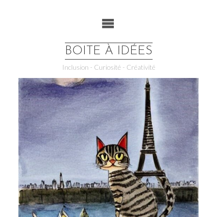
Skip
to
content
BOITE À IDÉES
Inclusion - Curiosité - Créativité