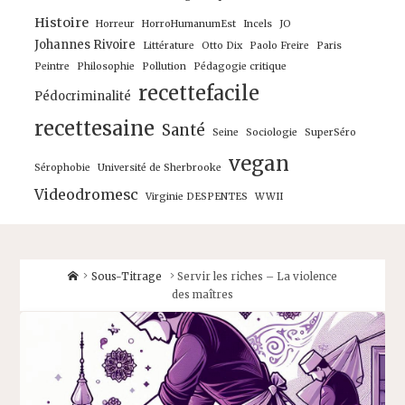
Histoire
Horreur
HorroHumanumEst
Incels
JO
Johannes Rivoire
Littérature
Otto Dix
Paolo Freire
Paris
Peintre
Philosophie
Pollution
Pédagogie critique
recettefacile
Pédocriminalité
recettesaine
Santé
Seine
Sociologie
SuperSéro
vegan
Sérophobie
Université de Sherbrooke
Videodromesc
Virginie DESPENTES
WWII
Home
Sous-Titrage
Servir les riches – La violence
des maîtres