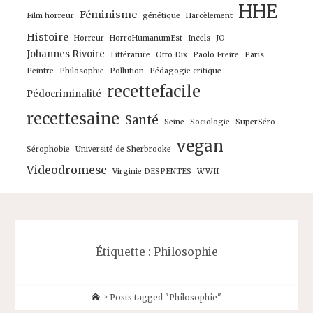
HHE
Féminisme
Film horreur
génétique
Harcèlement
Histoire
Horreur
HorroHumanumEst
Incels
JO
Johannes Rivoire
Littérature
Otto Dix
Paolo Freire
Paris
Peintre
Philosophie
Pollution
Pédagogie critique
recettefacile
Pédocriminalité
recettesaine
Santé
Seine
Sociologie
SuperSéro
vegan
Sérophobie
Université de Sherbrooke
Videodromesc
Virginie DESPENTES
WWII
Étiquette :
Philosophie
Home
Posts tagged "Philosophie"