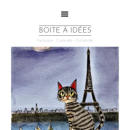
Skip
to
content
BOITE À IDÉES
Inclusion - Curiosité - Créativité