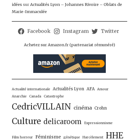
idées
sur
Actualités Lyon – Johannes Rivoire – Oblats de
Marie-Immaculée
Facebook
Instagram
Twitter
Achetez sur Amazon.fr (partenariat rémunéré)
Actualités Lyon
AFA
Actualité internationale
Amour
Anarchie
Canada
Catastrophe
CedricVILLAIN
cinéma
Crohn
Culture
delicaroom
Expressionnisme
HHE
Féminisme
Film horreur
génétique
Harcèlement