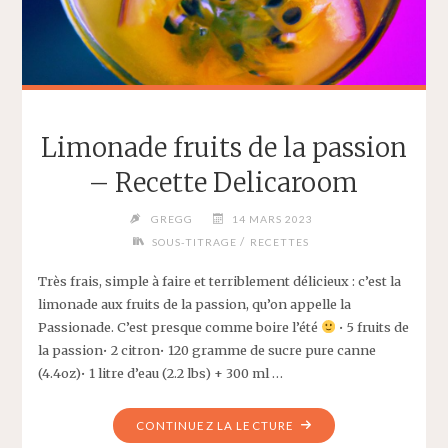
Limonade fruits de la passion
– Recette Delicaroom
GREGG
14 MARS 2023
/
SOUS-TITRAGE
RECETTES
Très frais, simple à faire et terriblement délicieux : c’est la
limonade aux fruits de la passion, qu’on appelle la
Passionade. C’est presque comme boire l’été
• 5 fruits de
la passion• 2 citron• 120 gramme de sucre pure canne
(4.4oz)• 1 litre d’eau (2.2 lbs) + 300 ml …
"LIMONADE
CONTINUEZ LA LECTURE
FRUITS