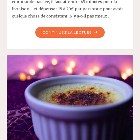
commande passée, il faut attendre 45 minutes pour la
livraison… et dépenser 15 à 20€ par personne pour avoir
quelque chose de consistant. N’y a-t-il pas mieux …
"MAKI
CONTINUEZ LA LECTURE
AUX
LÉGUMES
FORTS
EN
GOÛT
VEGAN
–
RECETTE
DELICAROOM"