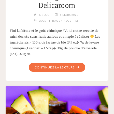
Delicaroom
GREGG
6 MARS 2023
/
SOUS-TITRAGE
RECETTES
Fini la friture et le goût chimique ! Voici notre recette de
mini donuts sans huile au four et simple à réaliser
Les
ingrédients :• 100 g de farine de blé (3.5 oz)• 7g de levure
chimique (1 sachet – 1.5 tsp)• 30g de poudre d’amande
(1oz)• 40g de …
"MINI
CONTINUEZ LA LECTURE
DONUTS
GLAÇAGE
CACAHUÈTE
VEGAN
–
RECETTE
DELICAROOM"