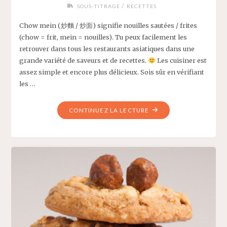
/
SOUS-TITRAGE
RECETTES
Chow mein (炒麵 / 炒面) signifie nouilles sautées / frites
(chow = frit, mein = nouilles). Tu peux facilement les
retrouver dans tous les restaurants asiatiques dans une
grande variété de saveurs et de recettes.
Les cuisiner est
assez simple et encore plus délicieux. Sois sûr en vérifiant
les …
"NOUILLES
CONTINUEZ LA LECTURE
SAUTÉES
(CHOW
MEIN)
VEGAN
–
RECETTE
DELICAROOM"