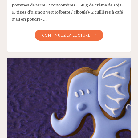
pommes de terre• 2 concombres• 150 g de crème de soja•
10 tiges d’oignon vert (cébette / ciboule)• 2 cuillères à café
d’ail en poudre• …
"SALADE
CONTINUEZ LA LECTURE
DE
POMMES
DE
TERRE,
CONCOMBRES
ET
VINAIGRETTE
–
RECETTE
DELICAROOM"