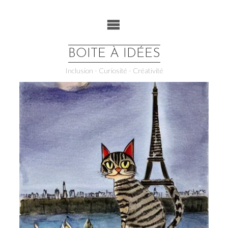
Skip
to
content
BOITE À IDÉES
Inclusion - Curiosité - Créativité