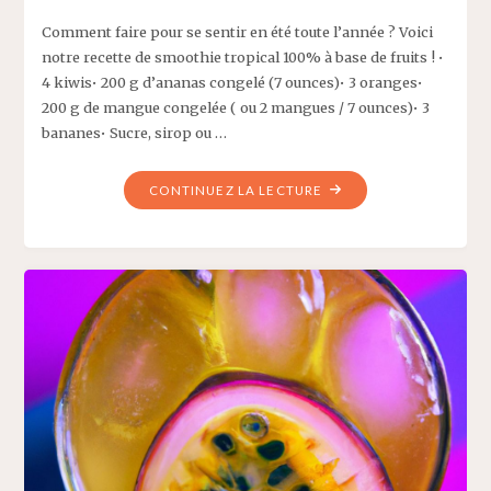
Comment faire pour se sentir en été toute l’année ? Voici
notre recette de smoothie tropical 100% à base de fruits ! •
4 kiwis• 200 g d’ananas congelé (7 ounces)• 3 oranges•
200 g de mangue congelée ( ou 2 mangues / 7 ounces)• 3
bananes• Sucre, sirop ou …
"SMOOTHIE
CONTINUEZ LA LECTURE
TROPICAL
À
3
ÉTAGES
–
RECETTE
DELICAROOM"