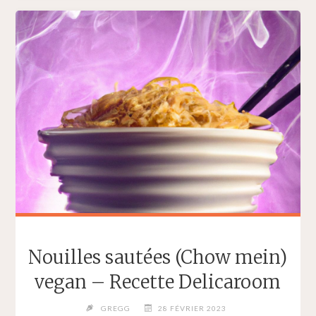
5
MIN
SANS
FOUR
VEGAN
–
RECETTE
DELICAROOM"
Nouilles sautées (Chow mein)
vegan – Recette Delicaroom
GREGG
28 FÉVRIER 2023