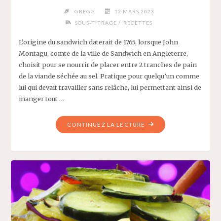
GREGG
12 MARS 2023
/
SOUS-TITRAGE
RECETTES
L’origine du sandwich daterait de 1765, lorsque John
Montagu, comte de la ville de Sandwich en Angleterre,
choisit pour se nourrir de placer entre 2 tranches de pain
de la viande séchée au sel. Pratique pour quelqu’un comme
lui qui devait travailler sans relâche, lui permettant ainsi de
manger tout …
"SANDWICH
CONTINUEZ LA LECTURE
AU
TOFU
CROUSTILLANT
–
RECETTE
DELICAROOM"