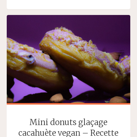
AUX
AMANDES
ET
GLAÇAGE
MAISON
VEGAN
–
RECETTE
DELICAROOM"
Mini donuts glaçage
cacahuète vegan – Recette