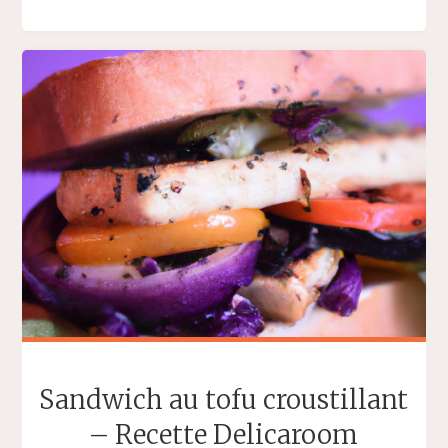
DE
LA
PASSION
–
RECETTE
DELICAROOM"
Sandwich au tofu croustillant
– Recette Delicaroom