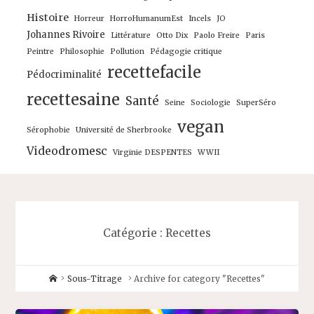
Histoire
Horreur
HorroHumanumEst
Incels
JO
Johannes Rivoire
Littérature
Otto Dix
Paolo Freire
Paris
Peintre
Philosophie
Pollution
Pédagogie critique
recettefacile
Pédocriminalité
recettesaine
Santé
Seine
Sociologie
SuperSéro
vegan
Sérophobie
Université de Sherbrooke
Videodromesc
Virginie DESPENTES
WWII
Catégorie :
Recettes
Home
Sous-Titrage
Archive for category "Recettes"