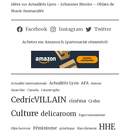
idées
sur
Actualités Lyon – Johannes Rivoire – Oblats de
Marie-Immaculée
Facebook
Instagram
Twitter
Achetez sur Amazon.fr (partenariat rémunéré)
Actualités Lyon
AFA
Actualité internationale
Amour
Anarchie
Canada
Catastrophe
CedricVILLAIN
cinéma
Crohn
Culture
delicaroom
Expressionnisme
HHE
Féminisme
Film horreur
génétique
Harcèlement