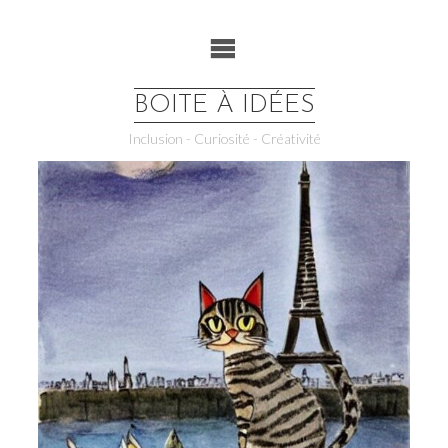
Skip
to
content
BOITE À IDÉES
Inclusion - Curiosité - Créativité