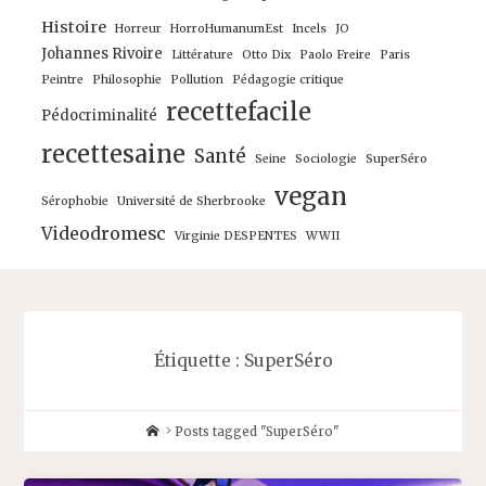
Histoire
Horreur
HorroHumanumEst
Incels
JO
Johannes Rivoire
Littérature
Otto Dix
Paolo Freire
Paris
Peintre
Philosophie
Pollution
Pédagogie critique
recettefacile
Pédocriminalité
recettesaine
Santé
Seine
Sociologie
SuperSéro
vegan
Sérophobie
Université de Sherbrooke
Videodromesc
Virginie DESPENTES
WWII
Étiquette :
SuperSéro
Home
Posts tagged "SuperSéro"