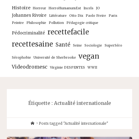
Histoire
Horreur
HorroHumanumEst
Incels
JO
Johannes Rivoire
Littérature
Otto Dix
Paolo Freire
Paris
Peintre
Philosophie
Pollution
Pédagogie critique
recettefacile
Pédocriminalité
recettesaine
Santé
Seine
Sociologie
SuperSéro
vegan
Sérophobie
Université de Sherbrooke
Videodromesc
Virginie DESPENTES
WWII
Étiquette :
Actualité internationale
Home
Posts tagged "Actualité internationale"