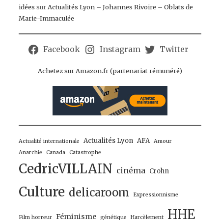
idées
sur
Actualités Lyon – Johannes Rivoire – Oblats de
Marie-Immaculée
Facebook
Instagram
Twitter
Achetez sur Amazon.fr (partenariat rémunéré)
Actualités Lyon
AFA
Actualité internationale
Amour
Anarchie
Canada
Catastrophe
CedricVILLAIN
cinéma
Crohn
Culture
delicaroom
Expressionnisme
HHE
Féminisme
Film horreur
génétique
Harcèlement