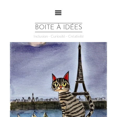
Skip
to
content
BOITE À IDÉES
Inclusion - Curiosité - Créativité