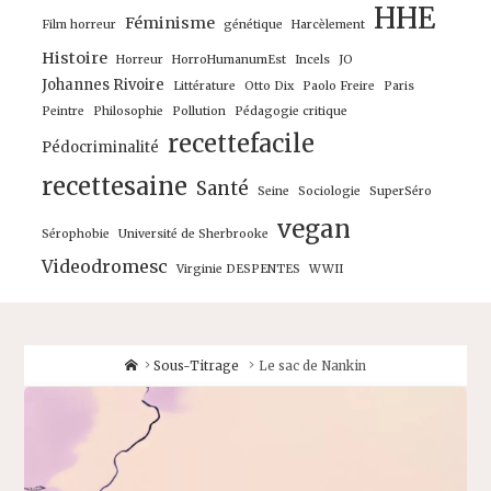
HHE
Féminisme
Film horreur
génétique
Harcèlement
Histoire
Horreur
HorroHumanumEst
Incels
JO
Johannes Rivoire
Littérature
Otto Dix
Paolo Freire
Paris
Peintre
Philosophie
Pollution
Pédagogie critique
recettefacile
Pédocriminalité
recettesaine
Santé
Seine
Sociologie
SuperSéro
vegan
Sérophobie
Université de Sherbrooke
Videodromesc
Virginie DESPENTES
WWII
Home
Sous-Titrage
Le sac de Nankin