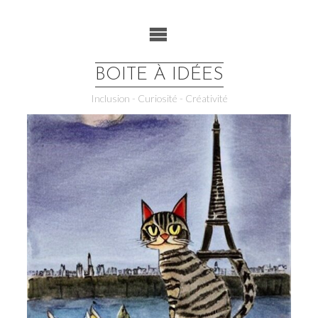
Skip
to
content
BOITE À IDÉES
Inclusion - Curiosité - Créativité